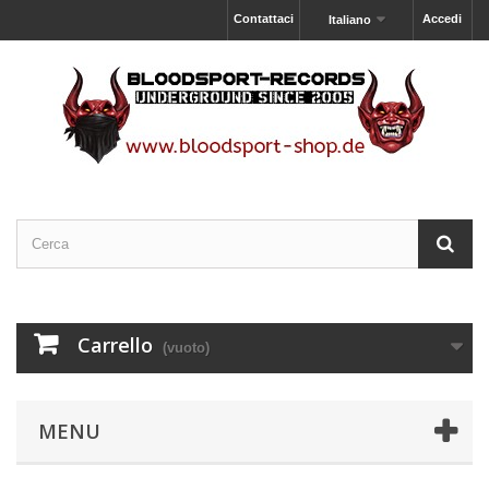
Contattaci
Accedi
Italiano
Carrello
(vuoto)
MENU