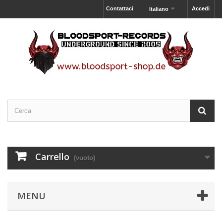
Contattaci
Accedi
Italiano
Carrello
(vuoto)
MENU