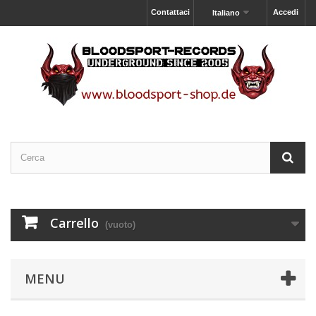
Contattaci
Accedi
Italiano
Carrello
(vuoto)
MENU