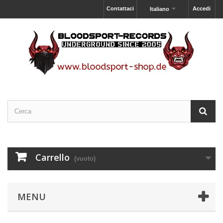
Contattaci
Accedi
Italiano
Carrello
(vuoto)
MENU