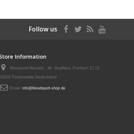
Follow us
Store Information
Bloodsport-Records , Mr. Skullface, Postfach 12 13
03231 Finsterwalde Deutschland
Email:
info@bloodsport-shop.de