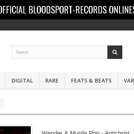
DIGITAL
RARE
FEATS & BEATS
VAR
Wender & Murda Ron - Antichrist