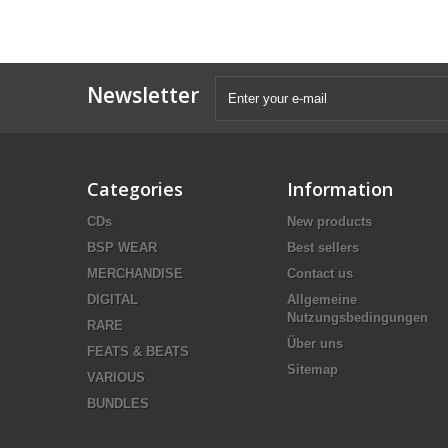
Newsletter
Categories
Information
CDs
New products
BSP WEAR
Best sellers
MERCHANDISE
Contact us
DIGITAL
Allgemeine
Nutzungsbedingungen
RARE
Über uns
FEATS & BEATS
Sitemap
VARIOUS
BUNDLES