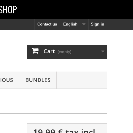
Contact us
English
Sign in
Cart
(empty)
IOUS
BUNDLES
19,99 €
tax incl.