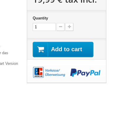
Quantity
f
Add to cart
r das
art Version