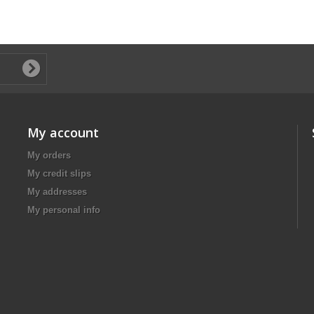
My account
My orders
My credit slips
My addresses
My personal info