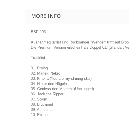
MORE INFO
BSP 193
Ausnahmegitarrist und Rocksänger "Wender" trifft auf Bl
Die Premium Version erscheint als Doppel CD (Standart Ve
Tracklist:
01. Prolog
02. Maneki Nekro
03. Klitoria (You are my shining star)
04. Hinter den Hügeln
05. Geniess den Moment (Unplugged)
06. Jack the Ripper
07. Strom
08. Blutmond
09. Antichrist
10. Epilog